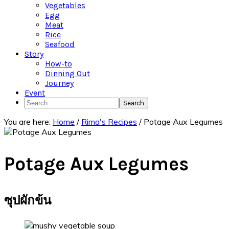
Vegetables
Egg
Meat
Rice
Seafood
Story
How-to
Dinning Out
Journey
Event
Search
You are here:
Home
/
Rima's Recipes
/
Potage Aux Legumes
Potage Aux Legumes
ซุปผักข้น