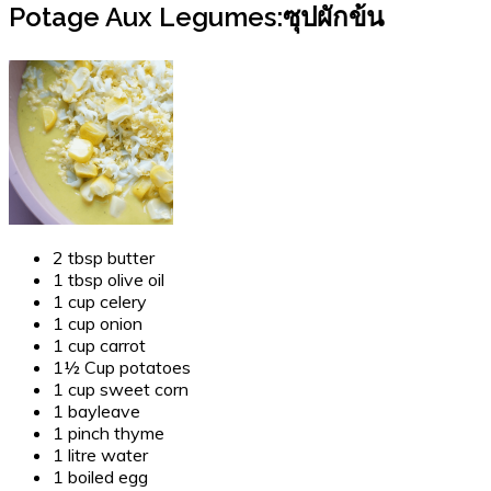
Potage Aux Legumes:ซุปผักข้น
2 tbsp butter
1 tbsp olive oil
1 cup celery
1 cup onion
1 cup carrot
1½ Cup potatoes
1 cup sweet corn
1 bayleave
1 pinch thyme
1 litre water
1 boiled egg