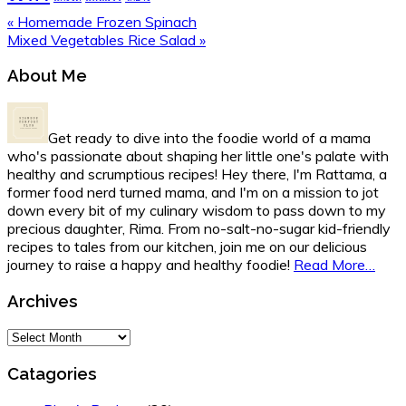
Previous
« Homemade Frozen Spinach
Post:
Next
Mixed Vegetables Rice Salad »
Post:
Primary
About Me
Sidebar
Get ready to dive into the foodie world of a mama
who's passionate about shaping her little one's palate with
healthy and scrumptious recipes! Hey there, I'm Rattama, a
former food nerd turned mama, and I'm on a mission to jot
down every bit of my culinary wisdom to pass down to my
precious daughter, Rima. From no-salt-no-sugar kid-friendly
recipes to tales from our kitchen, join me on our delicious
journey to raise a happy and healthy foodie!
Read More…
Archives
Archives
Catagories