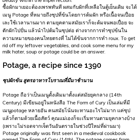
ซื้อผักมาเยอะต้องเพรพทันที ผสมกับผักที่เหลือในตู้เย็นเดิม จะได้
เมนู Potage ที่หมายถึงซุปที่ข้นโดยการต้มผัก หรือเนื้อจนเปื่อย
เละใช้เวลานานมาก ตามยุคตามสมัยเราก็จะต้มจนพอเปื่อย จะ
ตักผักไปปั่น แล้วนำไปต้มในซุปต่อ ต่างจากการทำซุปข้นใน
ความหมายของคนไทยตรงที่ ไม่ได้ข้นจากการทำ roux. To get
rid off my leftover vegetables, and cook some menu for my
milk hater, soup or potage could be an answer.
Potage, a recipe since 1390
ซุปผักข้น สูตรอาหารโบราณที่มีมาช้านาน
Potage ถือว่าเป็นเมนูดั้งเดิมมาตั้งแต่สมัยยุคกลาง (14th
Century) มีเขียนอยู่ในหนังสือ The Form of Cury เป็นเล่มที่มี
เมนูpotage หลายอัน คนสมัยโน้นจะทานอะไรไม่มาก แค่ซุป
แล้วก็ตามด้วยเนื้อสัตว์ คุณแม่เองก็จะเริ่มทานตามยุคกลางบ้าง
(เพราะไม่รอดจากเจ็ดวันอันตรายในช่วงปีใหม่ที่ผ่านมา)
Potage originally was first seen in a medieval cookbook
named The Form of Cury (14th). The potage comes from