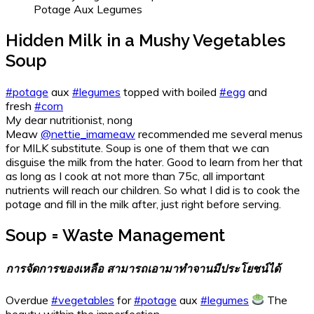
Potage Aux Legumes
Hidden Milk in a Mushy Vegetables
Soup
#potage
aux
#legumes
topped with boiled
#egg
and
fresh
#corn
My dear nutritionist, nong
Meaw
@nettie_imameaw
recommended me several menus
for MILK substitute. Soup is one of them that we can
disguise the milk from the hater. Good to learn from her that
as long as I cook at not more than 75c, all important
nutrients will reach our children. So what I did is to cook the
potage and fill in the milk after, just right before serving.
Soup = Waste Management
การจัดการของเหลือ สามารถเอามาทำจานมีประโยชน์ได้
Overdue
#vegetables
for
#potage
aux
#legumes
The
beauty within the imperfection.