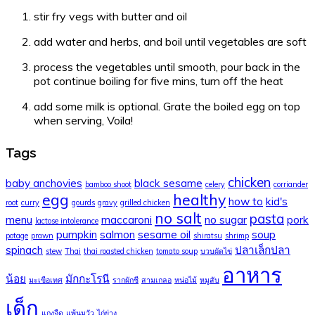
stir fry vegs with butter and oil
add water and herbs, and boil until vegetables are soft
process the vegetables until smooth, pour back in the
pot continue boiling for five mins, turn off the heat
add some milk is optional. Grate the boiled egg on top
when serving, Voila!
Tags
chicken
baby anchovies
black sesame
bamboo shoot
celery
corriander
egg
healthy
how to
kid's
root
curry
gourds
gravy
grilled chicken
no salt
pasta
menu
maccaroni
no sugar
pork
lactose intolerance
pumpkin
salmon
sesame oil
soup
potage
prawn
shiratsu
shrimp
spinach
ปลาเล็กปลา
stew
Thai
thai roasted chicken
tomato soup
บวบผัดไข่
อาหาร
น้อย
มักกะโรนี
มะเขือเทศ
รากผักชี
สามเกลอ
หน่อไม้
หมูสับ
เด็ก
แกงจืด
แพ้นมวัว
ไก่ย่าง