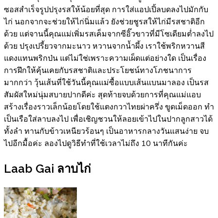
ซอสสำเร็จรูปปรุงรสให้น้อยที่สุด การใส่แอปเปิ้ลบดลงไปมักกับ
ไก่ นอกจากจะช่วยให้ไก่นิ่มแล้ว ยังช่วยชูรสให้ไก่มีรสชาติอีก
ด้วย แต่จานนี้คุณแม่เพิ่มรสเค็มจากซีอิ๊วขาวที่มีโซเดียมต่ำลงไป
ด้วย ปรุงเปรี้ยวจากมะนาว หวานจากน้ำผึ้ง เราใช้พริกหวานสี
แดงแทนพริกป่น แต่ไม่ใช่เพราะความเผ็ดแต่อย่างใด เป็นเรื่อง
การฝึกให้คุ้นเคยกับรสชาติและประโยชน์ทางโภชนาการ
มากกว่า วุ้นเส้นที่ใช้วันนี้คุณแม่ซื้อแบบเส้นแบนมาลอง เป็นรส
สัมผัสใหม่นุ่มสบายปากดีค่ะ สุดท้ายจบด้วยการที่คุณแม่แอบ
สร้างเรื่องราวเล็กน้อยโดยใช้แตงกวาไทยผ่าครึ่ง ขูดเม็ดออก ทำ
เป็นเรือใส่ลาบลงไป เพื่อเชิญชวนให้ลอยเข้าไปในปากลูกสาวได้
ทั้งลำ ทานกับข้าวเหนียวร้อนๆ เป็นอาหารกลางวันแสนง่าย จบ
ไปอีกมื้อค่ะ ลองไปดูวิธีทำที่ใช้เวลาไม่ถึง 10 นาทีกันค่ะ
Laab Gai ลาบไก่