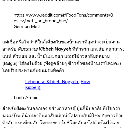
https://www.reddit.com/r/FoodFans/comments/8
esicz/mett_on_bread_bun/
German Mett
แต่เชื่อหรือไม่ว่าที่ใกล้เคียงกับของบ้านเราที่สุดน่าจะเป็นจาน
อาหรับ
คิบเบนาเย
Kibbeh Nayyeh
ที่ทำจาก แกะสับ คลุกสาระ
แหน่ หัวหอม และน้ำมันมะกอก แถมมีข้าวสาลีบดหยาบ
(Bulgur) ใส่ลงไปด้วย (ฟังดูคล้ายๆ ข้าวคั่วของบ้านเราไหมคะ)
โดยรับประทานกับขนมปังพิตต้า
Lebanese Kibbeh Nayyeh (Raw
Kibbeh)
Laab Arabia
สำหรับฝั่งตะวันออกเอง อย่างอาหารญี่ปุ่นก็มีปลาดิบที่เรียกว่า
นาเมโระ
ที่นำปลาดิบมาสับแล้วนำไปลาบกับมิโซะ ดับคาวด้วย
ขิงสับ กระเทียมสับ โดยจะขาดใบชิโสะสับลงไปด้วยไม่ได้เลย