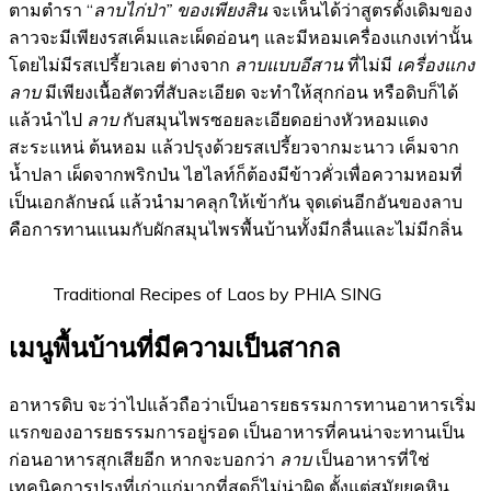
ตามตำรา “
ลาบไก่ป่า” ของเพียงสิน
จะเห็นได้ว่าสูตรดั้งเดิมของ
ลาวจะมีเพียงรสเค็มและเผ็ดอ่อนๆ และมีหอมเครื่องแกงเท่านั้น
โดยไม่มีรสเปรี้ยวเลย ต่างจาก
ลาบแบบอีสาน
ที่ไม่มี
เครื่องแกง
ลาบ
มีเพียงเนื้อสัตวที่สับละเอียด จะทำให้สุกก่อน หรือดิบก็ได้
แล้วนำไป
ลาบ
กับสมุนไพรซอยละเอียดอย่างหัวหอมแดง
สะระแหน่ ต้นหอม แล้วปรุงด้วยรสเปรี้ยวจากมะนาว เค็มจาก
น้ำปลา เผ็ดจากพริกป่น ไฮไลท์ก็ต้องมีข้าวคั่วเพื่อความหอมที่
เป็นเอกลักษณ์ แล้วนำมาคลุกให้เข้ากัน จุดเด่นอีกอันของลาบ
คือการทานแนมกับผักสมุนไพรพื้นบ้านทั้งมีกลื่นและไม่มีกลิ่น
Traditional Recipes of Laos by PHIA SING
เมนูพื้นบ้านที่มีความเป็นสากล
อาหารดิบ จะว่าไปแล้วถือว่าเป็นอารยธรรมการทานอาหารเริ่ม
แรกของอารยธรรมการอยู่รอด เป็นอาหารที่คนน่าจะทานเป็น
ก่อนอาหารสุกเสียอีก หากจะบอกว่า
ลาบ
เป็นอาหารที่ใช่
เทคนิคการปรุงที่เก่าแก่มากที่สุดก็ไม่น่าผิด ตั้งแต่สมัยยุคหิน