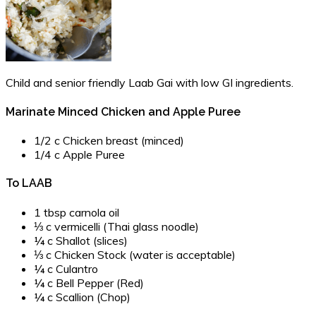
Child and senior friendly Laab Gai with low GI ingredients.
Marinate Minced Chicken and Apple Puree
1/2 c Chicken breast (minced)
1/4 c Apple Puree
To LAAB
1 tbsp carnola oil
⅓ c vermicelli (Thai glass noodle)
¼ c Shallot (slices)
⅓ c Chicken Stock (water is acceptable)
¼ c Culantro
¼ c Bell Pepper (Red)
¼ c Scallion (Chop)