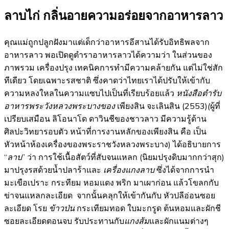
ลาบไก่ กลิ่นอายความอร่อยจากอาหารลาว
คุณแม่ถูกปลูกฝังมาแต่เด็กว่าอาหารอีสานได้รับอิทธิพลจาก
อาหารลาว พอเปิดดูตำราอาหารลาวได้ความว่า ในส่วนของ
ภาพรวม เครื่องปรุง เทคนิคการทำมีความคล้ายกัน แต่ไม่ใช่สัก
ทีเดียว โดยเฉพาะรสชาติ ซึ่งคาดว่าไทยเราได้ปรับให้เข้ากับ
ความหลงใหลในความแซบไปเป็นที่เรียบร้อยแล้ว
หนังสือตำรับ
อาหารพระวังหลวงพระบางของ
เพียงสิน จะเลินสิน (2553)
(
ผู้ที่
เปรียบเสมือน ลิโอนาโด ดาวินชีของชาวลาว มีความรู้ด้าน
ศิลปะวิทยารอบตัว หน้าที่การงานหลักของเพียงสิน คือ เป็น
หัวหน้าห้องเครื่องของพระราชวังหลวงพระบาง) ได้อธิบายการ
“
ลาบ
” ว่า การใช้เนื้อสัตว์ที่สับจนแหลก (นิยมปรุงดิบมากกว่าสุก)
มาปรุงรสด้วยน้ำปลาร้าและ
เครื่องแกงลาบ
ซึ่งได้จากการนำ
มะเขือเปราะ กระทียม หอมแดง พริก มาเผาก่อน แล้วโขลกกับ
ข่าจนแหลกละเอียด จากนั้นคลุกให้เข้ากันกับ หัวปลีอ่อนซอย
ละเอียด โรย
ข้าวป่น
กระเทียมทอด ใบมะกรูด ต้นหอมและผักชี
ซอยละเอียดตอนจบ รับประทานกับ
แกงส้ม
และผักแนมต่างๆ