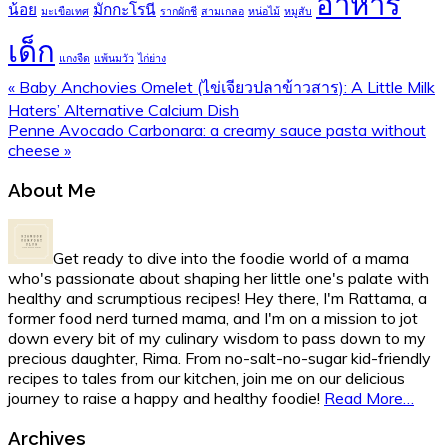
อาหาร
น้อย
มักกะโรนี
มะเขือเทศ
รากผักชี
สามเกลอ
หน่อไม้
หมูสับ
เด็ก
แกงจืด
แพ้นมวัว
ไก่ย่าง
Previous
« Baby Anchovies Omelet (ไข่เจียวปลาข้าวสาร): A Little Milk
Post:
Haters’ Alternative Calcium Dish
Next
Penne Avocado Carbonara: a creamy sauce pasta without
Post:
cheese »
Primary
About Me
Sidebar
Get ready to dive into the foodie world of a mama
who's passionate about shaping her little one's palate with
healthy and scrumptious recipes! Hey there, I'm Rattama, a
former food nerd turned mama, and I'm on a mission to jot
down every bit of my culinary wisdom to pass down to my
precious daughter, Rima. From no-salt-no-sugar kid-friendly
recipes to tales from our kitchen, join me on our delicious
journey to raise a happy and healthy foodie!
Read More…
Archives