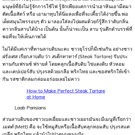
มนุษย์ที่ยังไม่รู้จักการใช้ไฟ รู้จักเพียงแค่การนำเอาหินเอามีดมา
ตัดเนื้อสัตว์ หรือ เอามาทุบให้นิ่มลงเพื่อที่จะเคี้ยวได้ง่ายขึ้น พอ
เด็ดสมุนไพรรอบๆ ตัว มาลองใส่ลงไปผสมด้วยก้รู้สึกว่าดับกลิ่น
คาวกลิ่นสาบได้บ้าง เป็นต้น นั้นก็น่าจะเป็น ลาบ รุ่นดึกดำบรรพ์ที่
พอที่จะให้เห็นภาพได้
ไม่ได้มีแค่เราที่ทานลาบดิบนะคะ ชาวยุโรปก็มีเช่นกัน อย่างชาว
ฝรั่งเศส เรียก
ลาบดิบ
ว่า
สเต็กทาทาร์
(Steak Tartare)
รับประ
ทานกับเฟรนช์ ฟรายส์ โดยคลุกเนื้อสับดิบ ไข่แดงดิบ หัวหอม
และเคปเปอร์สับ ปรุงรสด้วยเกลือ พริกไทย และซอสพริกให้เข้า
กัน รสชาติกลมกล่อมอร่อยเลยไม่คาว
How to Make Perfect Steak Tartare
at Home
Laab Parisians
ส่วนลาบดิบของชาวเบลเยี่ยมและชาวเยอรมันจะมีเมนูที่เรียกว่า
เมตต์ (Mett)
คือ จะใช้หมูสับหรือเนื้อสับคลุกหอมสับ ปรุงรสแค่
เกลือ พริกไทย แล้วนำไปปาดบนขนมปัง