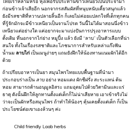
ไทยเราหลามหรือ หุงเพื่อรับประทานข้าวเหนียวเป็นประจำมา
ก่อนข้าวเจ้าเสียอีก นอกจากรสสัมผัสที่หนุบหนับเคี้ยวสนุกแล้ว
ยังมีรสชาติที่หวานปลายลิ้นอีก ก็เลยไม่ค่อยแปลกใจที่เด็กทุกคน
ที่รู้จักมักจะมีข้าวเหนียวเป็นจานโปรด วันนี้ไม่ได้มาสอนนึ่งข้าว
เหนียวแต่อย่างใด แค่อยากจะมาแบ่งปันการปรุงอาหารแบบ
ดั้งเดิม ที่นอกจากไก่ย่าง หมูปิ้ง แล้ว ยังมี “ลาบ” เป็นตัวเลือกที่น่า
สนใจ ทั้งในเรื่องรสชาติและโภชนาการสำหรับเหล่าแก๊งฟัน
น้ำนม
ลาบไก่
เป็นเมนูง่ายๆ แถมยังฝึกให้น้องทานแนมผักได้อีก
ด้วย
ถ้าเปรียบอาหารเป็นยา สมุนไพรไทยแบบพื้นฐานที่นำมา
ประกอบร่างเป็น
ลาบ
อย่าง หอมแดง ผักชีฝรั่ง สะระแหน่ ต้น
หอม สามารถต้านอนุมูลอิสระ แถมอุดมไปด้วยวิตามินและแร่
ธาตุ ดังนั้นฝึกให้ลูกทานตั้งแต่เด็กก็ไม่น่าเสียหาย เอาเข้าจริงไม่
ว่าจะเป็นผักหรือสมุนไพร ถ้าทำให้น้องๆ คุ้นเคยตั้งแต่เด็ก ก็เป็น
ประโยชน์ต่อเขาเองล้วนๆ ค่ะ
Child friendly Laab herbs