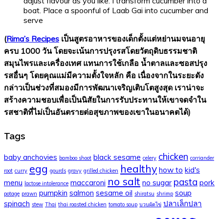
adjust flavour as you like. I transform cucumber into a
boat. Place a spoonful of Laab Gai into cucumber and
serve
(
Rima’s Recipes
เป็นสูตรอาหารของเด็กตั้งแต่หย่านมจนอายุ
ครบ 1000 วัน โดยจะเน้นการปรุงรสโดยวัตถุดิบธรรมชาติ
สมุนไพรและเครื่องเทศ แทนการใช้เกลือ น้ำตาลและซอสปรุง
รสอื่นๆ โดยคุณแม่มีความตั้งใจหลัก คือ เนื่องจากในระยะดัง
กล่าวเป็นช่วงที่สมองมีการพัฒนาเจริญเติบโตสูงสุด เราน่าจะ
สร้างความชอบเพื่อเป็นนิสัยในการรับประทานให้เขาจดจำใน
รสชาติที่ไม่เป็นอันตรายต่อสุขภาพของเขาในอนาคตได้)
Tags
chicken
baby anchovies
black sesame
bamboo shoot
celery
corriander
egg
healthy
how to
kid's
root
curry
gourds
gravy
grilled chicken
no salt
pasta
menu
maccaroni
no sugar
pork
lactose intolerance
pumpkin
salmon
sesame oil
soup
potage
prawn
shiratsu
shrimp
spinach
ปลาเล็กปลา
stew
Thai
thai roasted chicken
tomato soup
บวบผัดไข่